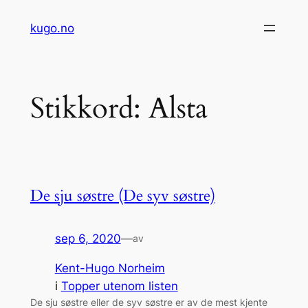
Hopp
kugo.no
til
innhold
Stikkord:
Alsta
De sju søstre (De syv søstre)
sep 6, 2020
—
av
Kent-Hugo Norheim
i
Topper utenom listen
De sju søstre eller de syv søstre er av de mest kjente