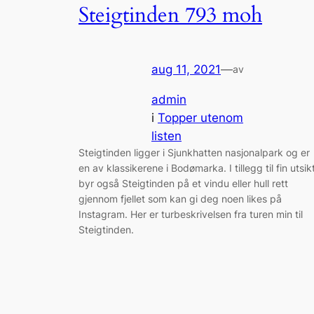
Steigtinden 793 moh
aug 11, 2021
—
av
admin
i
Topper utenom
listen
Steigtinden ligger i Sjunkhatten nasjonalpark og er
en av klassikerene i Bodømarka. I tillegg til fin utsik
byr også Steigtinden på et vindu eller hull rett
gjennom fjellet som kan gi deg noen likes på
Instagram. Her er turbeskrivelsen fra turen min til
Steigtinden.