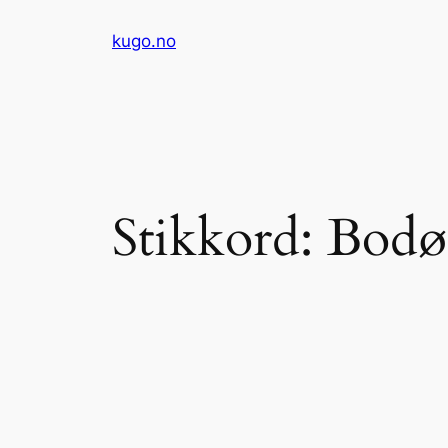
Hopp
kugo.no
til
innhold
Stikkord:
Bodø