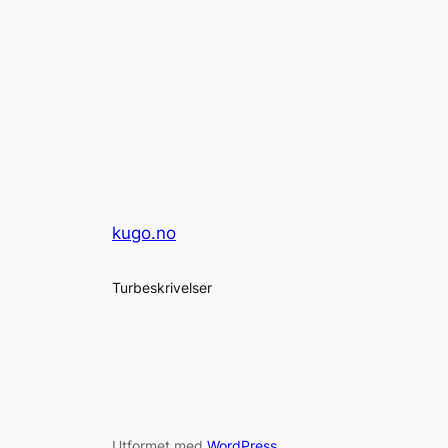
kugo.no
Turbeskrivelser
Utformet med
WordPress