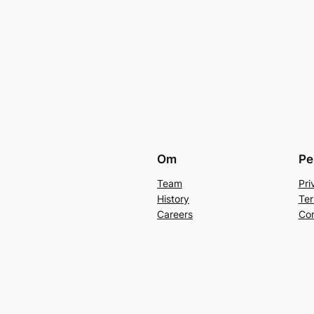
Om
Pe
Team
Pri
History
Ter
Careers
Con