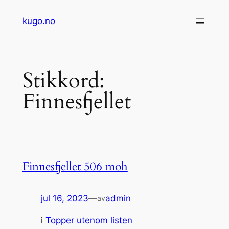
Hopp
kugo.no
til
innhold
Stikkord:
Finnesfjellet
Finnesfjellet 506 moh
jul 16, 2023
—
admin
av
i
Topper utenom listen