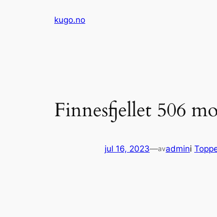
Hopp
kugo.no
til
innhold
Finnesfjellet 506 m
jul 16, 2023
—
admin
i
Toppe
av