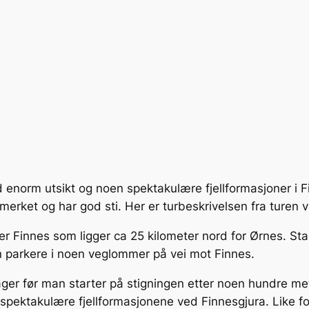
med enorm utsikt og noen spektakulære fjellformasjoner i F
et og har god sti. Her er turbeskrivelsen fra turen vår 
t er Finnes som ligger ca 25 kilometer nord for Ørnes. St
an parkere i noen veglommer på vei mot Finnes.
hager før man starter på stigningen etter noen hundre m
 spektakulære fjellformasjonene ved Finnesgjura. Like fo