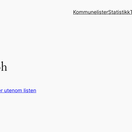
Kommunelister
Statistikk
oh
r utenom listen