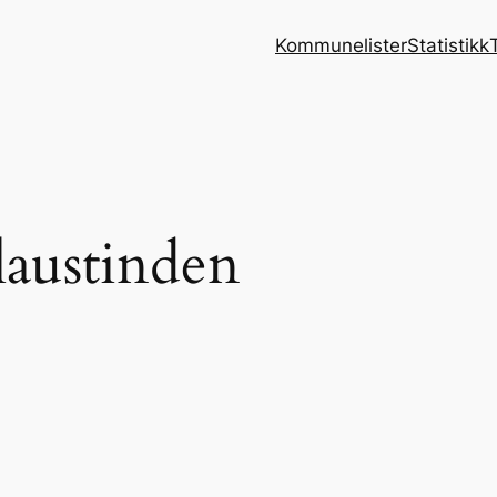
Kommunelister
Statistikk
laustinden