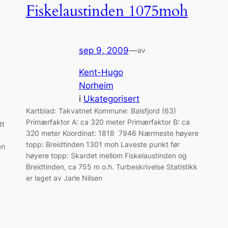
Fiskelaustinden 1075moh
sep 9, 2009
—
av
Kent-Hugo
Norheim
i
Ukategorisert
Kartblad: Takvatnet Kommune: Balsfjord (63)
Primærfaktor A: ca 320 meter Primærfaktor B: ca
dt
320 meter Koordinat: 1818 7946 Nærmeste høyere
topp: Breidtinden 1301 moh Laveste punkt før
en
høyere topp: Skardet mellom Fiskelaustinden og
Breidtinden, ca 755 m o.h. Turbeskrivelse Statistikk
er laget av Jarle Nilsen