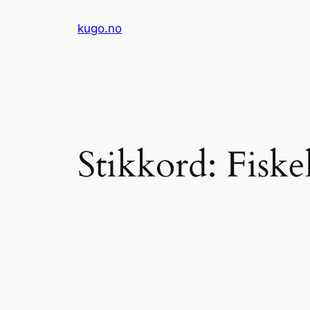
Hopp
kugo.no
til
innhold
Stikkord:
Fiske