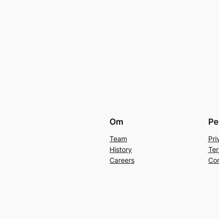
Om
Pe
Team
Pri
History
Ter
Careers
Con