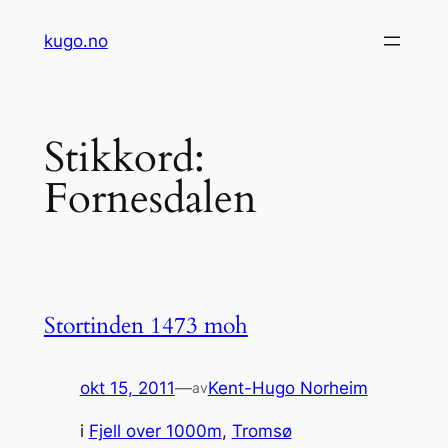
Hopp
kugo.no
til
innhold
Stikkord:
Fornesdalen
Stortinden 1473 moh
okt 15, 2011
—
Kent-Hugo Norheim
av
i
Fjell over 1000m
, 
Tromsø