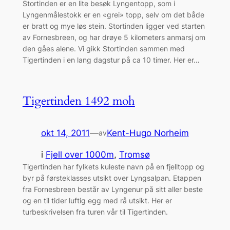
Stortinden er en lite besøk Lyngentopp, som i
Lyngenmålestokk er en «grei» topp, selv om det både
er bratt og mye løs stein. Stortinden ligger ved starten
av Fornesbreen, og har drøye 5 kilometers anmarsj om
den gåes alene. Vi gikk Stortinden sammen med
Tigertinden i en lang dagstur på ca 10 timer. Her er…
Tigertinden 1492 moh
okt 14, 2011
—
Kent-Hugo Norheim
av
i
Fjell over 1000m
, 
Tromsø
Tigertinden har fylkets kuleste navn på en fjelltopp og
byr på førsteklasses utsikt over Lyngsalpan. Etappen
fra Fornesbreen består av Lyngenur på sitt aller beste
og en til tider luftig egg med rå utsikt. Her er
turbeskrivelsen fra turen vår til Tigertinden.