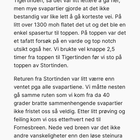
Tigertinden, så det var litt lettere å gå her,
men mye svapartier gjorde at det ikke
bestandig var like lett å gå korteste vei. På
litt over 1300 moh flatet det ut og det ble en
enkel spasertur til toppen. På toppen var det
et tafatt forsøk på en varde og top notch
utsikt også her. Vi brukte vel knappe 2,5
timer fra toppen til Tigertinden før vi sto på
toppen av Stortinden.
Returen fra Stortinden var litt værre enn
ventet pga alle svapartiene. Vi måtte nesten
gå samme ruten som vi kom fra da 40
grader bratte sammenhengende svapartier
ikke fristet oss så veldig. Etter litt prøving og
feiling kom vi oss etterhvert ned til
Fornesbreen. Nede ved breen var det ikke
andre vanskeligheter enn den løse steinura