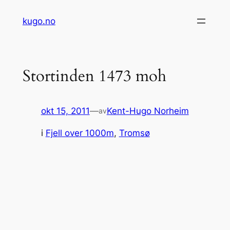
Hopp
kugo.no
til
innhold
Stortinden 1473 moh
okt 15, 2011
—
Kent-Hugo Norheim
av
i
Fjell over 1000m
, 
Tromsø