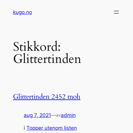
Hopp
kugo.no
til
innhold
Stikkord:
Glittertinden
Glittertinden 2452 moh
aug 7, 2021
—
admin
av
i
Topper utenom listen