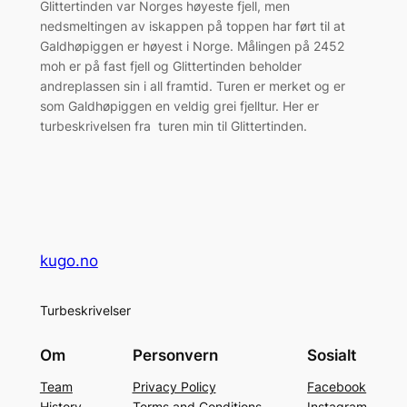
Glittertinden var Norges høyeste fjell, men
nedsmeltingen av iskappen på toppen har ført til at
Galdhøpiggen er høyest i Norge. Målingen på 2452
moh er på fast fjell og Glittertinden beholder
andreplassen sin i all framtid. Turen er merket og er
som Galdhøpiggen en veldig grei fjelltur. Her er
turbeskrivelsen fra turen min til Glittertinden.
kugo.no
Turbeskrivelser
Om
Personvern
Sosialt
Team
Privacy Policy
Facebook
History
Terms and Conditions
Instagram