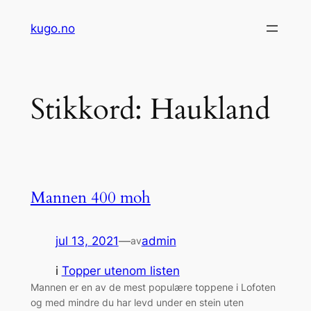
Hopp
kugo.no
til
innhold
Stikkord:
Haukland
Mannen 400 moh
jul 13, 2021
—
admin
av
i
Topper utenom listen
Mannen er en av de mest populære toppene i Lofoten
og med mindre du har levd under en stein uten