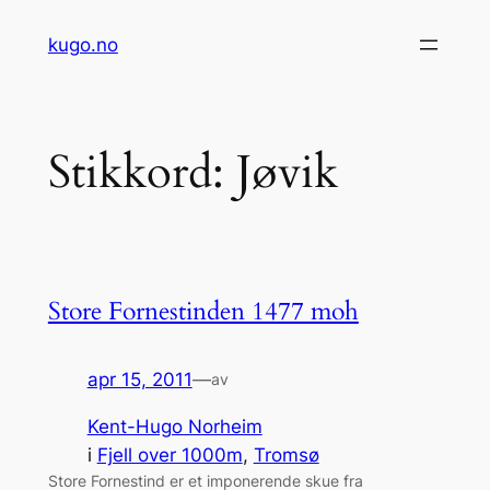
Hopp
kugo.no
til
innhold
Stikkord:
Jøvik
Store Fornestinden 1477 moh
apr 15, 2011
—
av
Kent-Hugo Norheim
i
Fjell over 1000m
, 
Tromsø
Store Fornestind er et imponerende skue fra