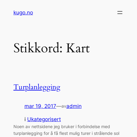
Hopp
kugo.no
til
innhold
Stikkord:
Kart
Turplanlegging
mar 19, 2017
—
admin
av
i
Ukategorisert
Noen av nettsidene jeg bruker i forbindelse med
turplanlegging for å få flest mulig turer i strålende sol