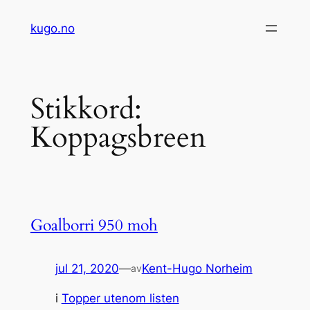
Hopp
kugo.no
til
innhold
Stikkord:
Koppagsbreen
Goalborri 950 moh
jul 21, 2020
—
Kent-Hugo Norheim
av
i
Topper utenom listen