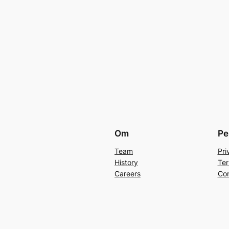
Om
Pe
Team
Pri
History
Ter
Careers
Con