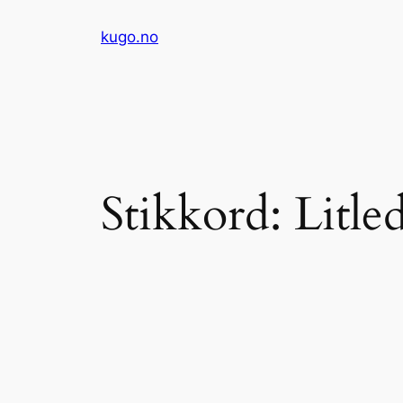
Hopp
kugo.no
til
innhold
Stikkord:
Litle