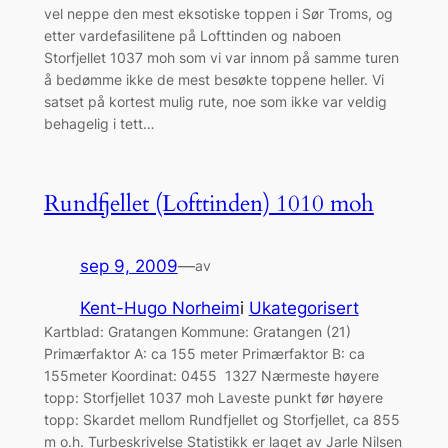
vel neppe den mest eksotiske toppen i Sør Troms, og
etter vardefasilitene på Lofttinden og naboen
Storfjellet 1037 moh som vi var innom på samme turen
å bedømme ikke de mest besøkte toppene heller. Vi
satset på kortest mulig rute, noe som ikke var veldig
behagelig i tett…
Rundfjellet (Lofttinden) 1010 moh
sep 9, 2009
—
av
Kent-Hugo Norheim
i
Ukategorisert
Kartblad: Gratangen Kommune: Gratangen (21)
Primærfaktor A: ca 155 meter Primærfaktor B: ca
155meter Koordinat: 0455 1327 Nærmeste høyere
topp: Storfjellet 1037 moh Laveste punkt før høyere
topp: Skardet mellom Rundfjellet og Storfjellet, ca 855
m o.h. Turbeskrivelse Statistikk er laget av Jarle Nilsen