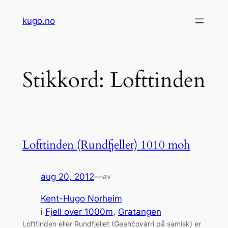
Hopp
kugo.no
til
innhold
Stikkord:
Lofttinden
Lofttinden (Rundfjellet) 1010 moh
aug 20, 2012
—
av
Kent-Hugo Norheim
i
Fjell over 1000m
, 
Gratangen
Lofttinden eller Rundfjellet (Geahčovárri på samisk) er