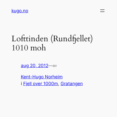
Hopp
kugo.no
til
innhold
Lofttinden (Rundfjellet)
1010 moh
aug 20, 2012
—
av
Kent-Hugo Norheim
i
Fjell over 1000m
, 
Gratangen