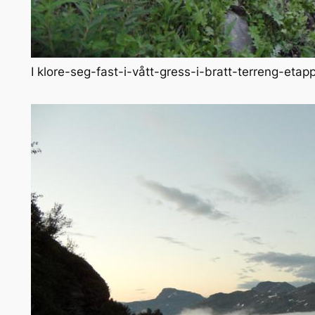
I klore-seg-fast-i-vått-gress-i-bratt-terreng-etap