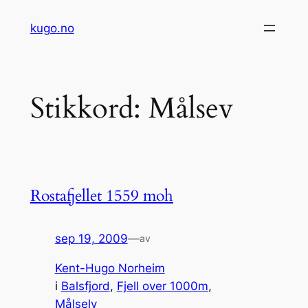
Hopp
kugo.no
til
innhold
Stikkord:
Målsev
Rostafjellet 1559 moh
sep 19, 2009
—
av
Kent-Hugo Norheim
i
Balsfjord
, 
Fjell over 1000m
, 
Målselv