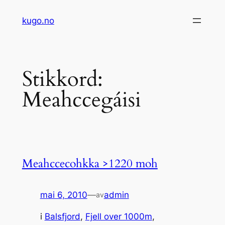
Hopp
kugo.no
til
innhold
Stikkord:
Meahccegáisi
Meahccecohkka >1220 moh
mai 6, 2010
—
admin
av
i
Balsfjord
, 
Fjell over 1000m
, 