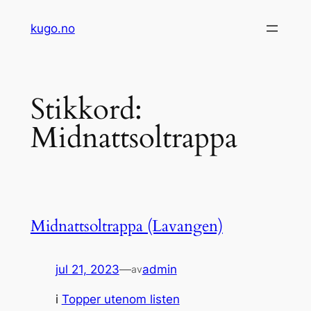
Hopp
kugo.no
til
innhold
Stikkord:
Midnattsoltrappa
Midnattsoltrappa (Lavangen)
jul 21, 2023
—
admin
av
i
Topper utenom listen