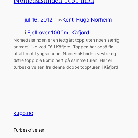
Nomedalstinden 1051 moh
jul 16, 2012
—
Kent-Hugo Norheim
av
i
Fjell over 1000m
, 
Kåfjord
Nomedalstinden er en lettgått topp uten noen særlig
anmarsj like ved E6 i Kåfjord. Toppen har også fin
utsikt mot Lyngsalpene. Nomedalstinden vestre og
østre topp ble kombinert på samme turen. Her er
turbeskrivelsen fra denne dobbeltoppturen i Kåfjord.
kugo.no
Turbeskrivelser