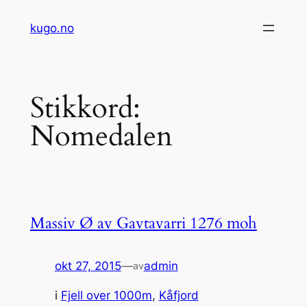
Hopp
kugo.no
til
innhold
Stikkord:
Nomedalen
Massiv Ø av Gavtavarri 1276 moh
okt 27, 2015
—
admin
av
i
Fjell over 1000m
, 
Kåfjord