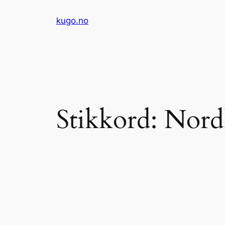
Hopp
kugo.no
til
innhold
Stikkord:
Nord