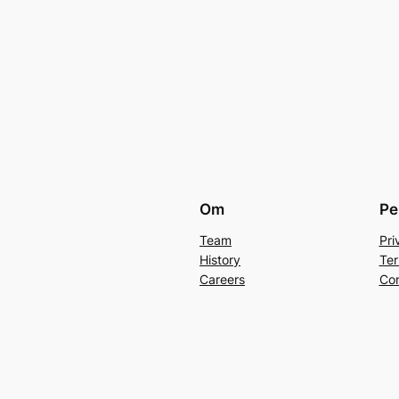
Om
Pe
Team
Pri
History
Ter
Careers
Con