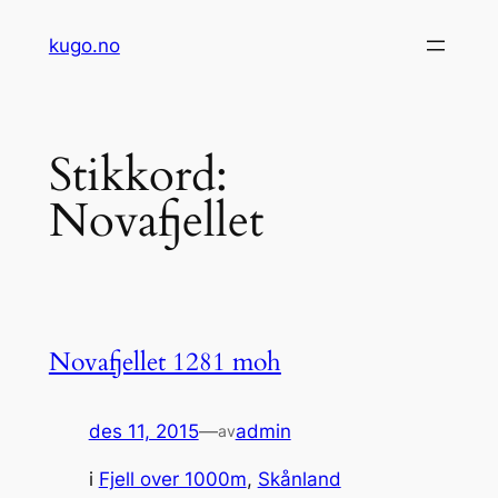
Hopp
kugo.no
til
innhold
Stikkord:
Novafjellet
Novafjellet 1281 moh
des 11, 2015
—
admin
av
i
Fjell over 1000m
, 
Skånland