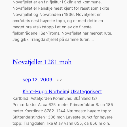
Novafjellet er en fin fjelltur i Skånland kommune.
Novafjellet er kanskje mest kjent for raset som skilte
Novafjellet og Novatinden i 1936. Novafjellet er
områdets nest høyeste topp, og er med dette en
meget bra utsiktstopp i et en av de fineste
fjellområdene i Sør-Troms. Novafjellet har merket rute.
Jeg gikk Trangdalsfjellet på samme turen.…
Novafjellet 1281 moh
sep 12, 2009
—
av
Kent-Hugo Norheim
i
Ukategorisert
Kartblad: Astafjorden Kommune: Skånland (2)
Primærfaktor A: ca 625 meter Primærfaktor B: ca 185
meter Koordinat: 8782 1244 Nærmeste høyere topp:
Skittendalstinden 1306 moh Laveste punkt før høyere
topp: Trangdalen, like Ø av vann 655, ca 656 m o.h.