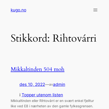
Hopp
kugo.no
til
innhold
Stikkord:
Rihtovárri
Mikkaltinden 504 moh
des 10, 2022
—
admin
av
i
Topper utenom listen
Mikkaltinden eller Rihtovárri er en svært enkel fjelltur
like ved E8 i nærheten av den gamle fylkesgrensen.