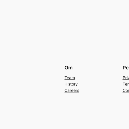
Om
Pe
Team
Pri
History
Ter
Careers
Con