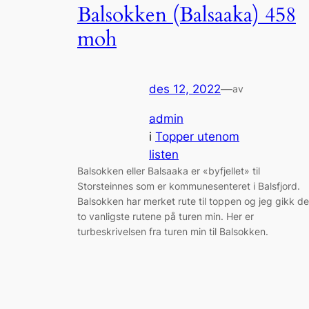
Balsokken (Balsaaka) 458
moh
des 12, 2022
—
av
admin
i
Topper utenom
listen
Balsokken eller Balsaaka er «byfjellet» til
Storsteinnes som er kommunesenteret i Balsfjord.
Balsokken har merket rute til toppen og jeg gikk de
to vanligste rutene på turen min. Her er
turbeskrivelsen fra turen min til Balsokken.