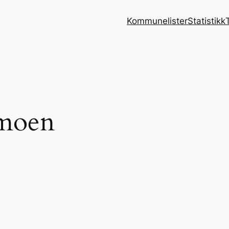
Kommunelister
Statistikk
amoen