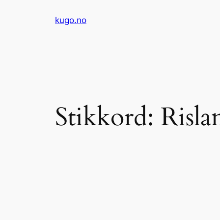
Hopp
kugo.no
til
innhold
Stikkord:
Risl