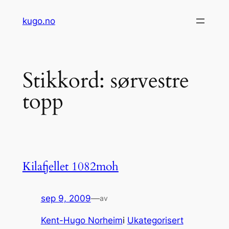
Hopp
kugo.no
til
innhold
Stikkord:
sørvestre
topp
Kilafjellet 1082moh
sep 9, 2009
—
av
Kent-Hugo Norheim
i
Ukategorisert