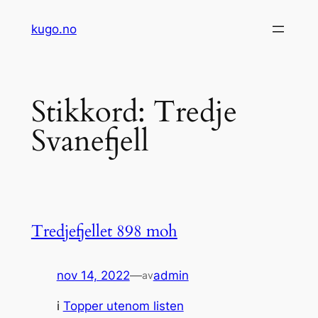
Hopp
kugo.no
til
innhold
Stikkord:
Tredje
Svanefjell
Tredjefjellet 898 moh
nov 14, 2022
—
admin
av
i
Topper utenom listen