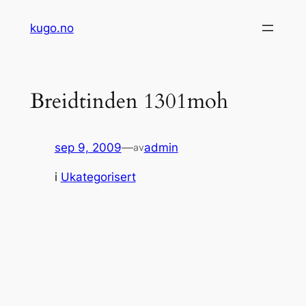
Hopp
kugo.no
til
innhold
Breidtinden 1301moh
sep 9, 2009
—
admin
av
i
Ukategorisert