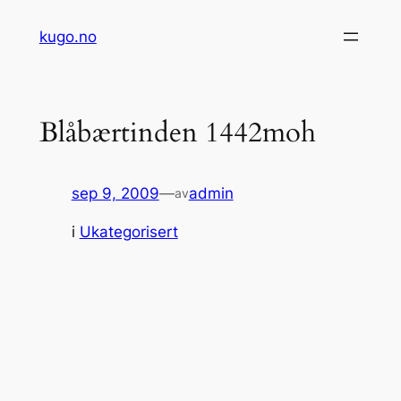
Hopp
kugo.no
til
innhold
Blåbærtinden 1442moh
sep 9, 2009
—
admin
av
i
Ukategorisert