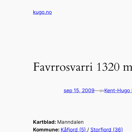
Hopp
kugo.no
til
innhold
Favrrosvarri 1320 
sep 15, 2009
—
Kent-Hugo
av
Kartblad:
Manndalen
Kommune:
Kåfjord (5)
/
Storfjord (36)