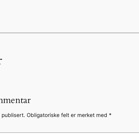
r
mmentar
 publisert.
Obligatoriske felt er merket med
*