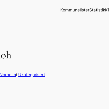
Kommunelister
Statistikk
moh
 Norheim
i
Ukategorisert