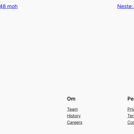
1148 moh
Neste
Om
Pe
Team
Pri
History
Ter
Careers
Con