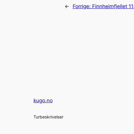
←
Forrige:
Finnheimfjellet 
kugo.no
Turbeskrivelser