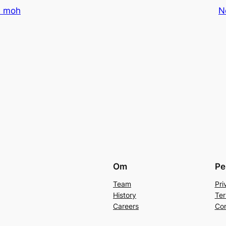
4 moh
N
Om
Pe
Team
Pri
History
Ter
Careers
Con