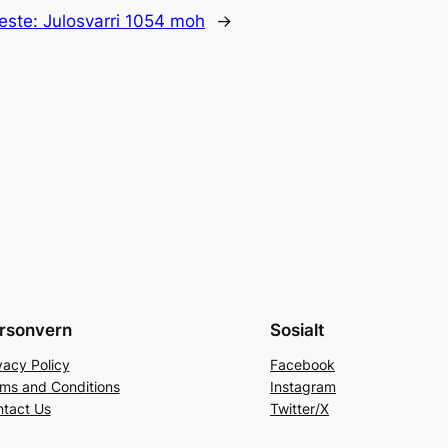
este:
Julosvarri 1054 moh
→
rsonvern
Sosialt
vacy Policy
Facebook
ms and Conditions
Instagram
tact Us
Twitter/X