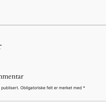
r
mmentar
 publisert.
Obligatoriske felt er merket med
*