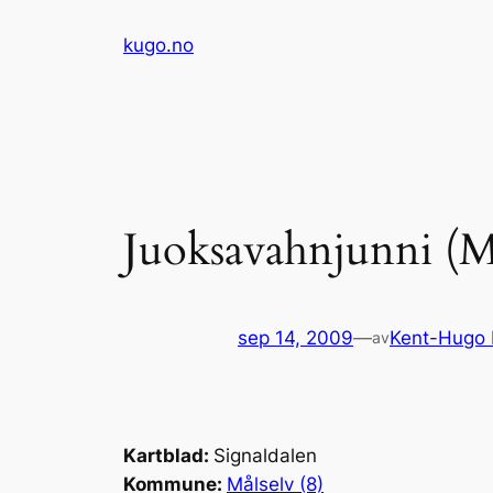
Hopp
kugo.no
til
innhold
Juoksavahnjunni (M
sep 14, 2009
—
Kent-Hugo
av
Kartblad:
Signaldalen
Kommune:
Målselv (8)