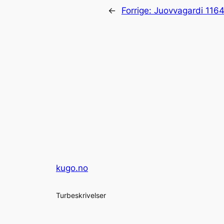
←
Forrige:
Juovvagardi 116
kugo.no
Turbeskrivelser