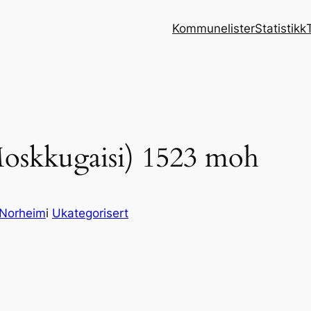
Kommunelister
Statistikk
oskkugaisi) 1523 moh
 Norheim
i
Ukategorisert