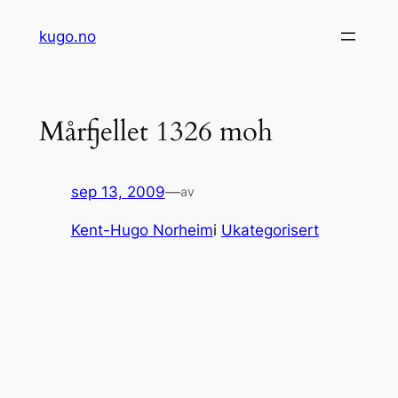
Hopp
kugo.no
til
innhold
Mårfjellet 1326 moh
sep 13, 2009
—
av
Kent-Hugo Norheim
i
Ukategorisert