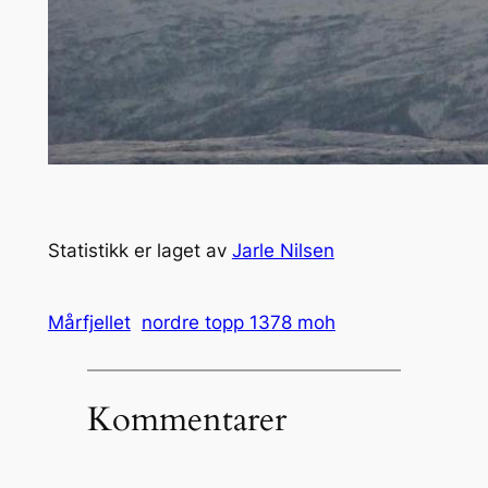
Statistikk er laget av
Jarle Nilsen
Mårfjellet
nordre topp 1378 moh
Kommentarer