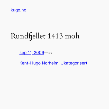
Hopp
kugo.no
til
innhold
Rundfjellet 1413 moh
sep 11, 2009
—
av
Kent-Hugo Norheim
i
Ukategorisert