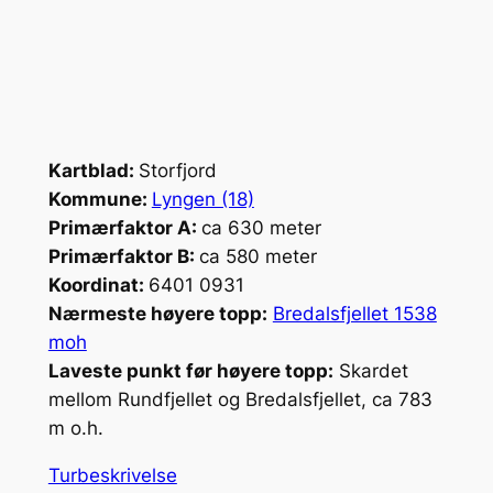
Kartblad:
Storfjord
Kommune:
Lyngen (18)
Primærfaktor A:
ca 630 meter
Primærfaktor B:
ca 580 meter
Koordinat:
6401 0931
Nærmeste høyere topp:
Bredalsfjellet 1538
moh
Laveste punkt før høyere topp:
Skardet
mellom Rundfjellet og Bredalsfjellet, ca 783
m o.h.
Turbeskrivelse