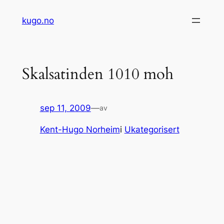
Hopp
kugo.no
til
innhold
Skalsatinden 1010 moh
sep 11, 2009
—
av
Kent-Hugo Norheim
i
Ukategorisert