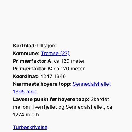
Kartblad:
Ullsfjord
Kommune:
Tromsø (27)
Primærfaktor A:
ca 120 meter
Primærfaktor B:
ca 120 meter
Koordinat:
4247 1346
Nærmeste høyere topp:
Sennedalsfjellet
1395 moh
Laveste punkt før høyere topp:
Skardet
mellom Tverrfjellet og Sennedalsfjellet, ca
1274 m o.h.
Turbeskrivelse