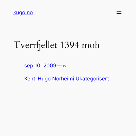
Hopp
kugo.no
til
innhold
Tverrfjellet 1394 moh
sep 10, 2009
—
av
Kent-Hugo Norheim
i
Ukategorisert