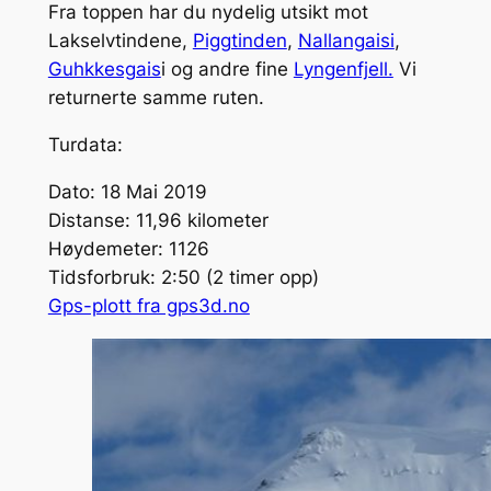
Fra toppen har du nydelig utsikt mot
Lakselvtindene,
Piggtinden
,
Nallangaisi
,
Guhkkesgais
i og andre fine
Lyngenfjell.
Vi
returnerte samme ruten.
Turdata:
Dato: 18 Mai 2019
Distanse: 11,96 kilometer
Høydemeter: 1126
Tidsforbruk: 2:50 (2 timer opp)
Gps-plott fra gps3d.no