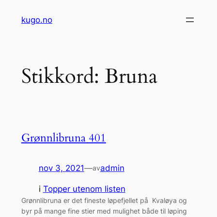
Hopp
kugo.no
til
innhold
Stikkord:
Bruna
Grønnlibruna 401
nov 3, 2021
—
admin
av
i
Topper utenom listen
Grønnlibruna er det fineste løpefjellet på Kvaløya og
byr på mange fine stier med mulighet både til løping