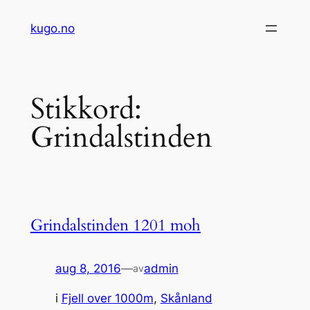
Hopp
kugo.no
til
innhold
Stikkord:
Grindalstinden
Grindalstinden 1201 moh
aug 8, 2016
—
admin
av
i
Fjell over 1000m
, 
Skånland