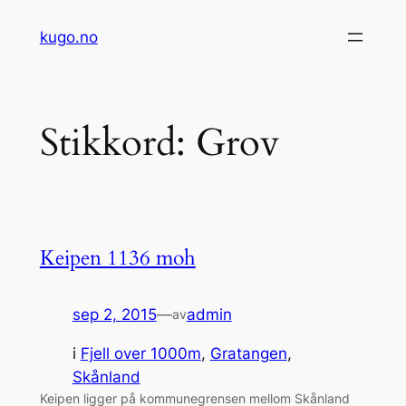
Hopp
kugo.no
til
innhold
Stikkord:
Grov
Keipen 1136 moh
sep 2, 2015
—
admin
av
i
Fjell over 1000m
, 
Gratangen
, 
Skånland
Keipen ligger på kommunegrensen mellom Skånland