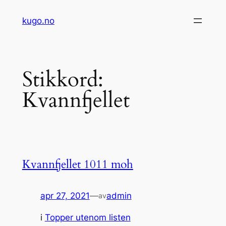
Hopp
kugo.no
til
innhold
Stikkord:
Kvannfjellet
Kvannfjellet 1011 moh
apr 27, 2021
—
admin
av
i
Topper utenom listen