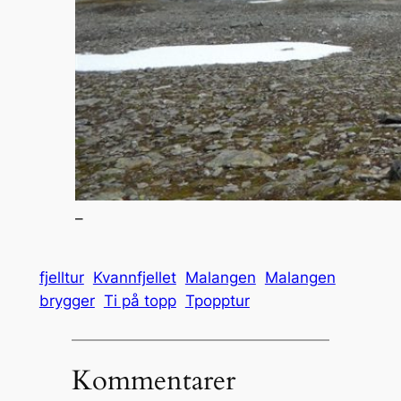
–
fjelltur
Kvannfjellet
Malangen
Malangen
brygger
Ti på topp
Tpopptur
Kommentarer