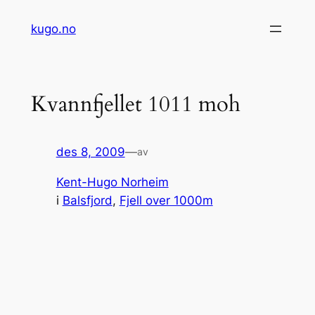
Hopp
kugo.no
til
innhold
Kvannfjellet 1011 moh
des 8, 2009
—
av
Kent-Hugo Norheim
i
Balsfjord
, 
Fjell over 1000m