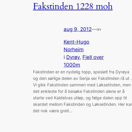
Fakstinden 1228 moh
aug 9, 2012
—
av
Kent-Hugo
Norheim
i
Dyrøy
, 
Fjell over
1000m
Fakstinden er en nydelig topp, spesielt fra Dyrøya
og den sørlige delen av Senja ser Fakstinden rå ut .
Vi gikk Fakstinden sammen med Løksetinden, men
det enkleste for å besøke Fakstinden alene er å
starte ved Kaldelvas utløp, og følge dalen opp til
skardet mellom Fakstinden og Løksetinden. Her ka
det nok være greit…