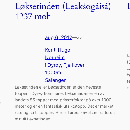
Løksetinden (Leakšogáisá)
1237 moh
aug 6, 2012
—
av
Kent-Hugo
K
Norheim
(
i
Dyrøy
, 
Fjell over
c
1000m
, 
h
Salangen
f
Løksetinden eller Løksatinden er den høyeste
o
toppen i Dyrøy kommune. Løksetinden er en av
landets 85 topper med primærfaktor på over 1000
n
meter og er en fantastisk utsiktstopp. Det er merket
rute og sti til toppen. Her er turbeskrivelsen fra turen
min til Løksetinden.