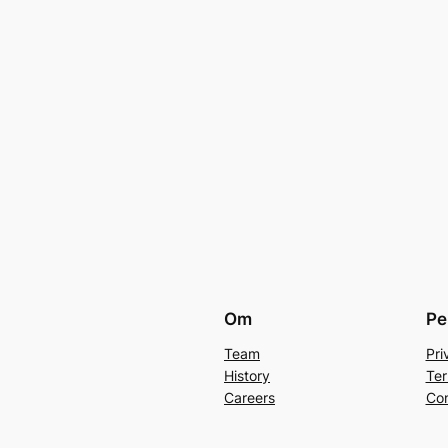
Om
Pe
Team
Pri
History
Ter
Careers
Con