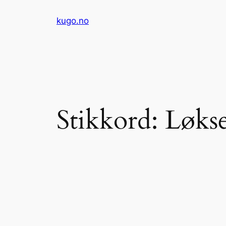
Hopp
kugo.no
til
innhold
Stikkord:
Løks