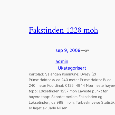
Fakstinden 1228 moh
sep 9, 2009
—
av
admin
i
Ukategorisert
Kartblad: Salangen Kommune: Dyrøy (2)
Primærfaktor A: ca 240 meter Primærfaktor B: ca
240 meter Koordinat: 0125 4944 Nærmeste høyer
topp: Løksetinden 1237 moh Laveste punkt før
høyere topp: Skardet mellom Fakstinden og
Løksetinden, ca 988 m o.h. Turbeskrivelse Statisti
er laget av Jarle Nilsen