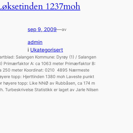
Løksetinden 1237moh
sep 9, 2009
—
av
admin
i
Ukategorisert
artblad: Salangen Kommune: Dyrøy (1) / Salangen
3) Primærfaktor A: ca 1063 meter Primærfaktor B:
a 250 meter Koordinat: 0210 4895 Nærmeste
øyere topp: Hjerttinden 1380 moh Laveste punkt
ør høyere topp: Like NNØ av Rubbåsen, ca 174 m
.h. Turbeskrivelse Statistikk er laget av Jarle Nilsen