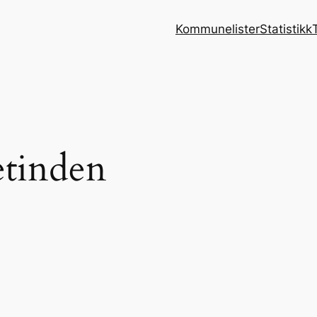
Kommunelister
Statistikk
etinden