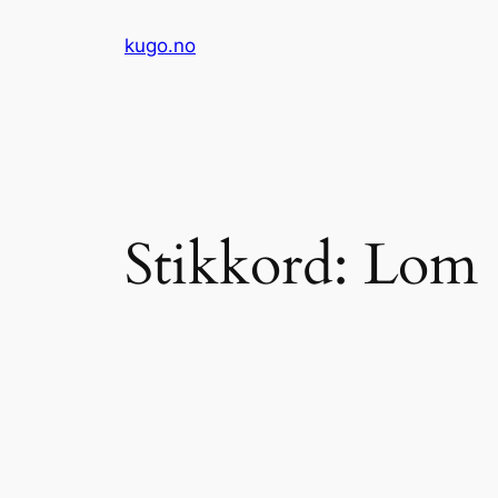
Hopp
kugo.no
til
innhold
Stikkord:
Lom