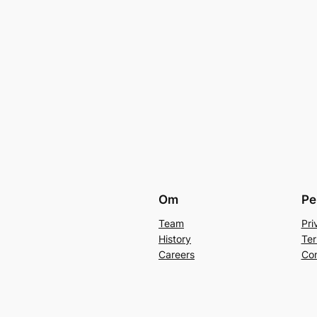
Om
Pe
Team
Pri
History
Ter
Careers
Con