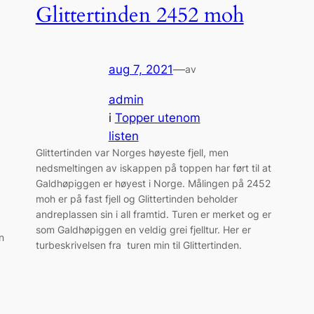
Glittertinden 2452 moh
aug 7, 2021
—
av
admin
i
Topper utenom
listen
Glittertinden var Norges høyeste fjell, men
nedsmeltingen av iskappen på toppen har ført til at
Galdhøpiggen er høyest i Norge. Målingen på 2452
moh er på fast fjell og Glittertinden beholder
andreplassen sin i all framtid. Turen er merket og er
som Galdhøpiggen en veldig grei fjelltur. Her er
n
turbeskrivelsen fra turen min til Glittertinden.