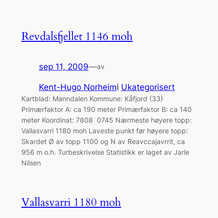
Revdalsfjellet 1146 moh
sep 11, 2009
—
av
Kent-Hugo Norheim
i
Ukategorisert
Kartblad: Manndalen Kommune: Kåfjord (33)
Primærfaktor A: ca 190 meter Primærfaktor B: ca 140
meter Koordinat: 7808 0745 Nærmeste høyere topp:
Vallasvarri 1180 moh Laveste punkt før høyere topp:
Skardet Ø av topp 1100 og N av Reavccajavrrit, ca
956 m o.h. Turbeskrivelse Statistikk er laget av Jarle
Nilsen
Vallasvarri 1180 moh