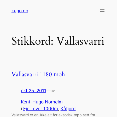
Hopp
kugo.no
til
innhold
Stikkord:
Vallasvarri
Vallasvarri 1180 moh
okt 25, 2011
—
av
Kent-Hugo Norheim
i
Fjell over 1000m
, 
Kåfjord
Vallasvarri er en ikke alt for eksotisk topp sett fra