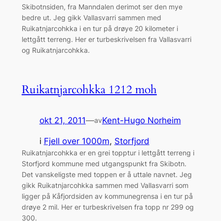
Skibotnsiden, fra Manndalen derimot ser den mye
bedre ut. Jeg gikk Vallasvarri sammen med
Ruikatnjarcohkka i en tur på drøye 20 kilometer i
lettgått terreng. Her er turbeskrivelsen fra Vallasvarri
og Ruikatnjarcohkka.
Ruikatnjarcohkka 1212 moh
okt 21, 2011
—
Kent-Hugo Norheim
av
i
Fjell over 1000m
, 
Storfjord
Ruikatnjarcohkka er en grei topptur i lettgått terreng i
Storfjord kommune med utgangspunkt fra Skibotn.
Det vanskeligste med toppen er å uttale navnet. Jeg
gikk Ruikatnjarcohkka sammen med Vallasvarri som
ligger på Kåfjordsiden av kommunegrensa i en tur på
drøye 2 mil. Her er turbeskrivelsen fra topp nr 299 og
300.