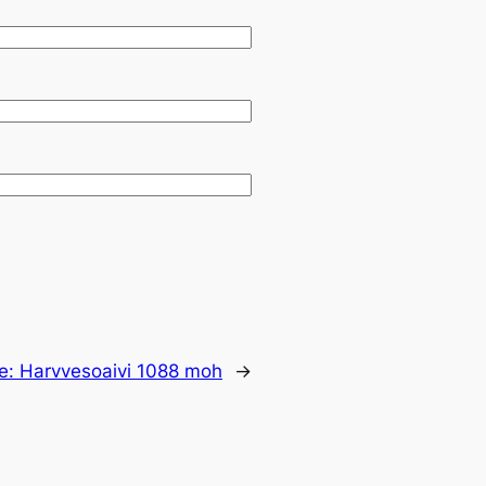
e:
Harvvesoaivi 1088 moh
→