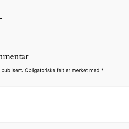
r
mmentar
 publisert.
Obligatoriske felt er merket med
*