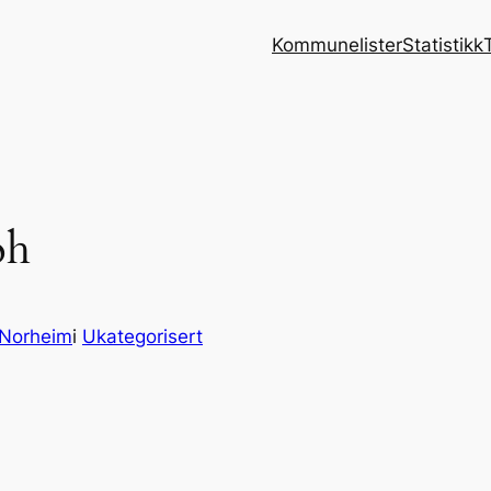
Kommunelister
Statistikk
oh
 Norheim
i
Ukategorisert