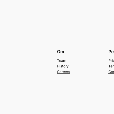
Om
Pe
Team
Pri
History
Ter
Careers
Con