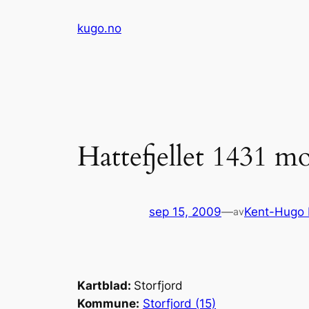
Hopp
kugo.no
til
innhold
Hattefjellet 1431 m
sep 15, 2009
—
Kent-Hugo
av
Kartblad:
Storfjord
Kommune:
Storfjord (15)