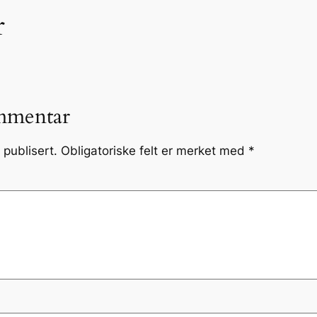
r
mmentar
 publisert.
Obligatoriske felt er merket med
*