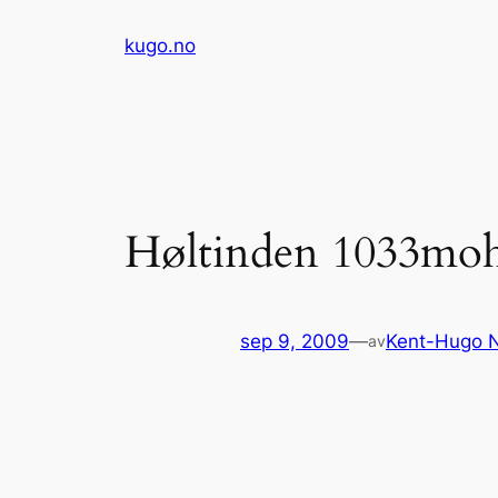
Hopp
kugo.no
til
innhold
Høltinden 1033mo
sep 9, 2009
—
Kent-Hugo 
av