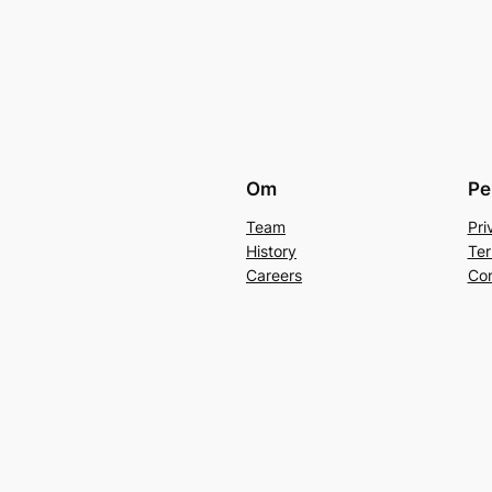
Om
Pe
Team
Pri
History
Ter
Careers
Con