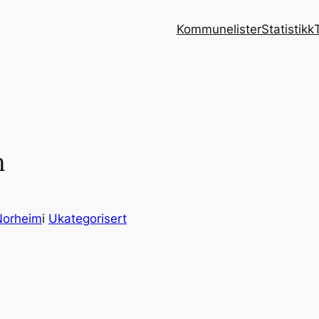
Kommunelister
Statistikk
h
Norheim
i
Ukategorisert