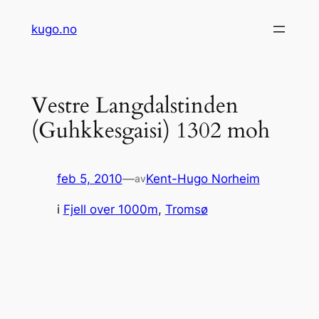
Hopp
kugo.no
til
innhold
Vestre Langdalstinden
(Guhkkesgaisi) 1302 moh
feb 5, 2010
—
Kent-Hugo Norheim
av
i
Fjell over 1000m
, 
Tromsø