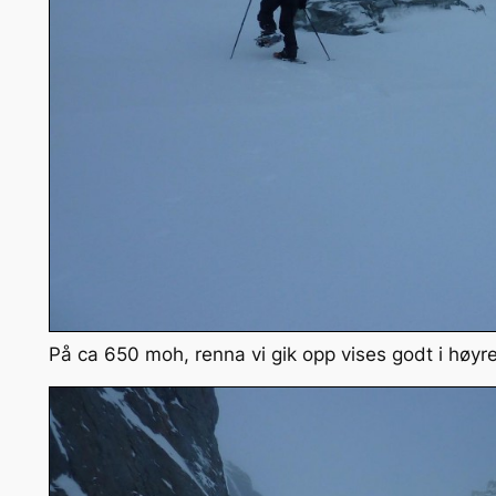
På ca 650 moh, renna vi gik opp vises godt i høyre