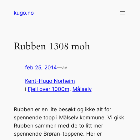
Hopp
kugo.no
til
innhold
Rubben 1308 moh
feb 25, 2014
—
av
Kent-Hugo Norheim
i
Fjell over 1000m
, 
Målselv
Rubben er en lite besøkt og ikke alt for
spennende topp i Målselv kommune. Vi gikk
Rubben sammen med de to litt mer
spennende Brøran-toppene. Her er