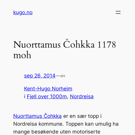
Hopp
kugo.no
til
innhold
Nuorttamus Čohkka 1178
moh
sep 26, 2014
—
av
Kent-Hugo Norheim
i
Fjell over 1000m
, 
Nordreisa
Nuorttamus Čohkka
er en sær topp i
Nordreisa kommune. Toppen kan umulig ha
mange besøkende uten motoriserte