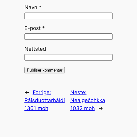
Navn
*
E-post
*
Nettsted
←
Forrige:
Neste:
Ráisduottarháldi
Nealgečohkka
1361 moh
1032 moh
→