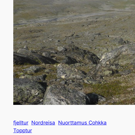
fjelltur
Nordreisa
Nuorttamus Cohkka
Topptur