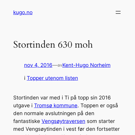
Hopp
kugo.no
til
innhold
Stortinden 630 moh
nov 4, 2016
—
Kent-Hugo Norheim
av
i
Topper utenom listen
Stortinden var med i Ti på topp sin 2016
utgave i
Tromsø kommune
. Toppen er også
den normale avslutningen på den
fantastiske
Vengsøytraversen
som starter
med Vengsøytinden i vest før den fortsetter