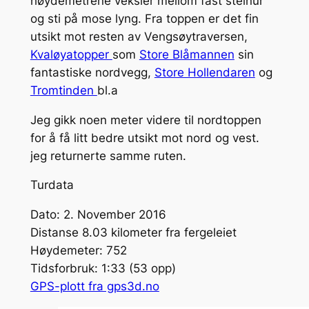
høydemetrene veksler mellom fast steinur
og sti på mose lyng. Fra toppen er det fin
utsikt mot resten av Vengsøytraversen,
Kvaløyatopper
som
Store Blåmannen
sin
fantastiske nordvegg,
Store Hollendaren
og
Tromtinden
bl.a
Jeg gikk noen meter videre til nordtoppen
for å få litt bedre utsikt mot nord og vest.
jeg returnerte samme ruten.
Turdata
Dato: 2. November 2016
Distanse 8.03 kilometer fra fergeleiet
Høydemeter: 752
Tidsforbruk: 1:33 (53 opp)
GPS-plott fra gps3d.no