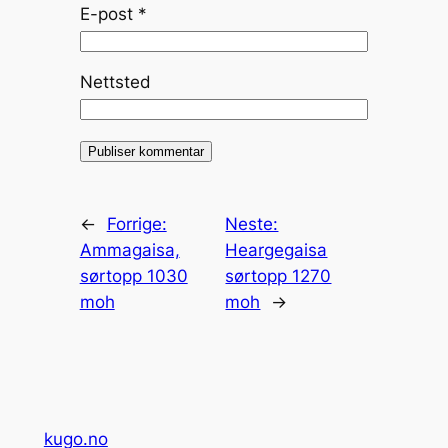
E-post
*
Nettsted
←
Forrige:
Neste:
Ammagaisa,
Heargegaisa
sørtopp 1030
sørtopp 1270
moh
moh
→
kugo.no