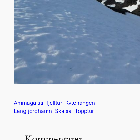
Ammagaisa
fjelltur
Kvænangen
Langfjordhamn
Skalsa
Topptur
Kommentarer