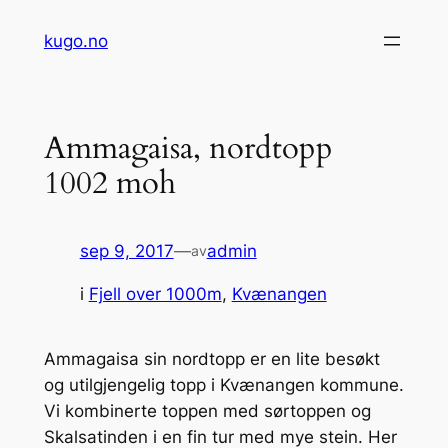
Hopp
kugo.no
til
innhold
Ammagaisa, nordtopp
1002 moh
sep 9, 2017
—
admin
av
i
Fjell over 1000m
, 
Kvænangen
Ammagaisa sin nordtopp er en lite besøkt
og utilgjengelig topp i Kvænangen kommune.
Vi kombinerte toppen med sørtoppen og
Skalsatinden i en fin tur med mye stein. Her