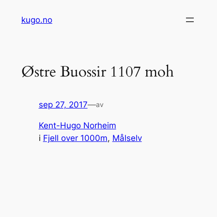
Hopp
kugo.no
til
innhold
Østre Buossir 1107 moh
sep 27, 2017
—
av
Kent-Hugo Norheim
i
Fjell over 1000m
, 
Målselv