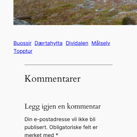
Buossir
Dærtahytta
Dividalen
Målselv
Topptur
Kommentarer
Legg igjen en kommentar
Din e-postadresse vil ikke bli
publisert.
Obligatoriske felt er
merket med
*